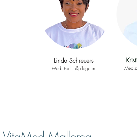
Kris
Linda Schreuers
Medizi
Med. Fachfußpflegerin
VitaMed Mallorca