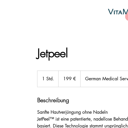
Jetpeel
199
Euro
1 Std.
1
199 €
German Medical Servi
S
t
Beschreibung
d
Sanfte Hautverjüngung ohne Nadeln
JetPeel™ ist eine patentierte, nadellose Behandl
basiert. Diese Technologie stammt ursprünglic