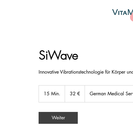
SiWave
Innovative Vibrationstechnologie für Körper u
32
Euro
15 Min.
1
32 €
German Medical Serv
5
M
i
Weiter
n
.